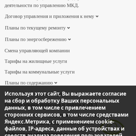
деятельности по управлению МКД.
Договор управления и приложения к нему
Планы по текущему ремонту
Планы по энергосбережению
Смена управляющей компании
Тарифы на жилищные услуги
Тарифы на коммунальные услуги
Планы по содержанию
Используя этот сайт, Вы выражаете согласие
Характеристика жилого фонда
на сбор и обработку Ваших персональных
Графики уборки подъездов и лифтов в МКД
данных, в том числе с привлечением
сторонних сервисов, в том числе средствами
Решение службы Государственного жилищного и
Яндекс.Метрика, с применением cookie-
строительного надзора Иркутской области
файлов, IP-адреса, данные об устройствах и
Информация для населения
средств анализа поведения пользователей,